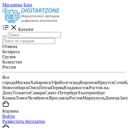
Магазины
Блог
Каталог
Отмена
Беларусь
Грузия
Казахстан
Россия
Все
города
Москва
Хабаровск
Уфа
Волгоград
Воронеж
Иркутск
Сочи
К
Новосибирск
Омск
Пенза
Пермь
Владивосток
Ростов-на-
Дону
Тольятти
Самара
Санкт-Петербург
Екатеринбург
Казань
Томск
Челябинск
Ярославль
Ростов
Мариуполь
Донецк
Зап
Корзина
Войти
Разместить бесплатно