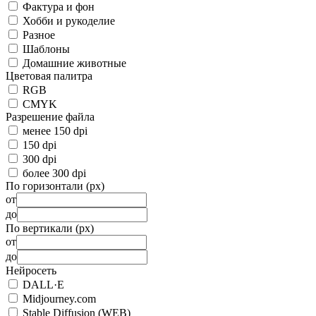
Фактура и фон
Хобби и рукоделие
Разное
Шаблоны
Домашние животные
Цветовая палитра
RGB
CMYK
Разрешение файла
менее 150 dpi
150 dpi
300 dpi
более 300 dpi
По горизонтали (px)
от
до
По вертикали (px)
от
до
Нейросеть
DALL·E
Midjourney.com
Stable Diffusion (WEB)