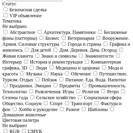
Статус
Безопасная сделка
VIP объявление
Тематика
Не выбрано
Абстрактное
Архитектура. Памятники
Бесшовные
фоны (паттерны)
Бизнес
Ветеринария
Вооружение.
Армия. Силовые структуры
Города и страны
Графика и
живопись
Для детей
Дом. Деревня. Дача. Огород
Живая планета
Знаки и символы
Знаменитости
Интерьер
История и реконструкция
Компьютерная
графика, 3D
Люди
Медицина и здоровье
Мода и
красота
Музыка
Наука
Обучение
Путешествие.
Туризм. Отдых
Пейзаж
Питание. Еда. Вода. Напитки
Праздники. Эмоции
Предметы
Промышленность.
Технологии
Развлечения. Игры
Религия
Ретро
Сезоны года
Сельское хозяйство
Социальная сфера.
Общество. Социум
Спорт
Транспорт
Фактура и
фон
Хобби и рукоделие
Разное
Шаблоны
Домашние животные
Цветовая палитра
Не выбрано
RGB
CMYK