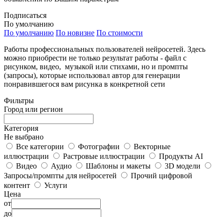
Подписаться
По умолчанию
По умолчанию
По новизне
По стоимости
Работы профессиональных пользователей нейросетей. Здесь
можно приобрести не только результат работы - файл с
рисунком, видео, музыкой или стихами, но и промпты
(запросы), которые использовал автор для генерации
понравившегося вам рисунка в конкретной сети
Фильтры
Город или регион
Категория
Не выбрано
Все категории
Фотографии
Векторные
иллюстрации
Растровые иллюстрации
Продукты AI
Видео
Аудио
Шаблоны и макеты
3D модели
Запросы/промпты для нейросетей
Прочий цифровой
контент
Услуги
Цена
от
до