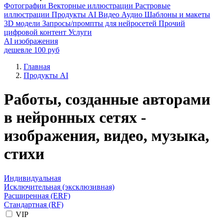
Фотографии
Векторные иллюстрации
Растровые
иллюстрации
Продукты AI
Видео
Аудио
Шаблоны и макеты
3D модели
Запросы/промпты для нейросетей
Прочий
цифровой контент
Услуги
AI изображения
дешевле 100 руб
Главная
Продукты AI
Работы, созданные авторами
в нейронных сетях -
изображения, видео, музыка,
стихи
Индивидуальная
Исключительная (эксклюзивная)
Расширенная (ERF)
Стандартная (RF)
VIP