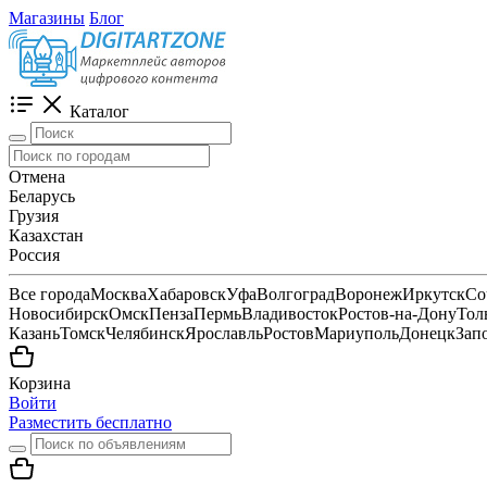
Магазины
Блог
Каталог
Отмена
Беларусь
Грузия
Казахстан
Россия
Все города
Москва
Хабаровск
Уфа
Волгоград
Воронеж
Иркутск
Со
Новосибирск
Омск
Пенза
Пермь
Владивосток
Ростов-на-Дону
Тол
Казань
Томск
Челябинск
Ярославль
Ростов
Мариуполь
Донецк
Зап
Корзина
Войти
Разместить бесплатно