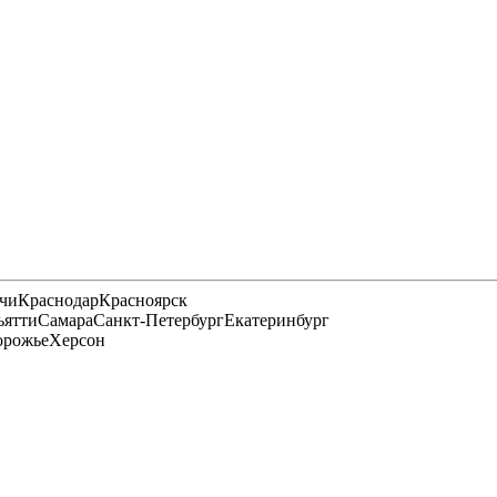
чи
Краснодар
Красноярск
ьятти
Самара
Санкт-Петербург
Екатеринбург
орожье
Херсон