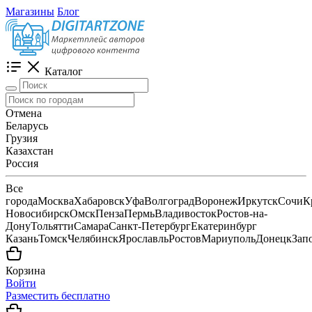
Магазины
Блог
Каталог
Отмена
Беларусь
Грузия
Казахстан
Россия
Все
города
Москва
Хабаровск
Уфа
Волгоград
Воронеж
Иркутск
Сочи
К
Новосибирск
Омск
Пенза
Пермь
Владивосток
Ростов-на-
Дону
Тольятти
Самара
Санкт-Петербург
Екатеринбург
Казань
Томск
Челябинск
Ярославль
Ростов
Мариуполь
Донецк
Зап
Корзина
Войти
Разместить бесплатно