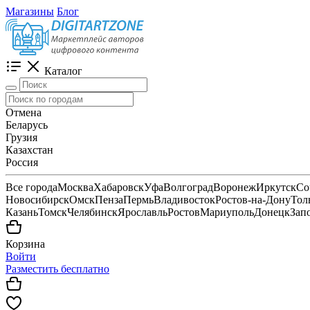
Магазины
Блог
Каталог
Отмена
Беларусь
Грузия
Казахстан
Россия
Все города
Москва
Хабаровск
Уфа
Волгоград
Воронеж
Иркутск
Со
Новосибирск
Омск
Пенза
Пермь
Владивосток
Ростов-на-Дону
Тол
Казань
Томск
Челябинск
Ярославль
Ростов
Мариуполь
Донецк
Зап
Корзина
Войти
Разместить бесплатно