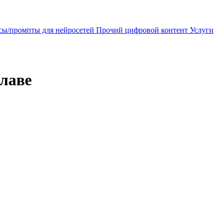
сы/промпты для нейросетей
Прочий цифровой контент
Услуги
лаве