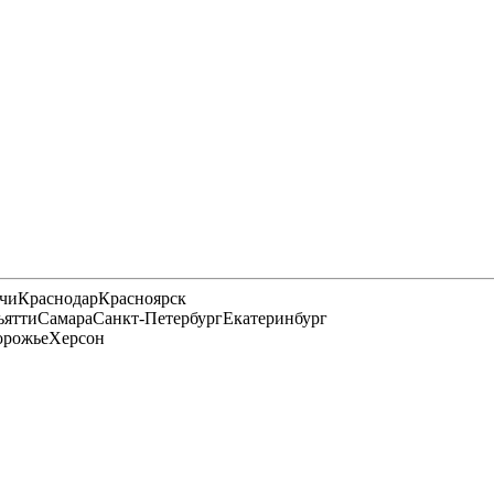
чи
Краснодар
Красноярск
ьятти
Самара
Санкт-Петербург
Екатеринбург
орожье
Херсон