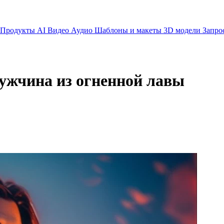
Продукты AI
Видео
Аудио
Шаблоны и макеты
3D модели
Запро
ужчина из огненной лавы