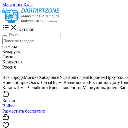
Магазины
Блог
Каталог
Отмена
Беларусь
Грузия
Казахстан
Россия
Все города
Москва
Хабаровск
Уфа
Волгоград
Воронеж
Иркутск
Со
Новосибирск
Омск
Пенза
Пермь
Владивосток
Ростов-на-Дону
Тол
Казань
Томск
Челябинск
Ярославль
Ростов
Мариуполь
Донецк
Зап
Корзина
Войти
Разместить бесплатно