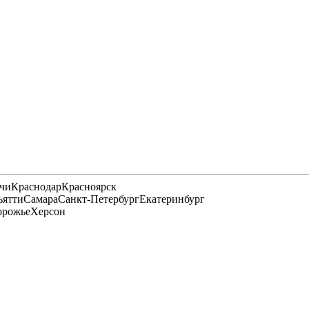
чи
Краснодар
Красноярск
ьятти
Самара
Санкт-Петербург
Екатеринбург
орожье
Херсон