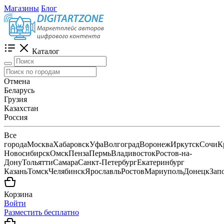
Магазины
Блог
Каталог
Отмена
Беларусь
Грузия
Казахстан
Россия
Все
города
Москва
Хабаровск
Уфа
Волгоград
Воронеж
Иркутск
Сочи
К
Новосибирск
Омск
Пенза
Пермь
Владивосток
Ростов-на-
Дону
Тольятти
Самара
Санкт-Петербург
Екатеринбург
Казань
Томск
Челябинск
Ярославль
Ростов
Мариуполь
Донецк
Зап
Корзина
Войти
Разместить бесплатно