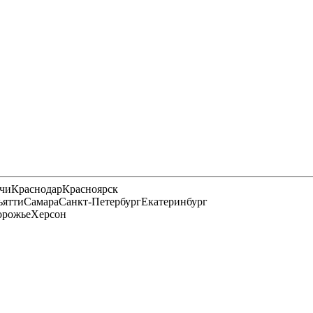
чи
Краснодар
Красноярск
ьятти
Самара
Санкт-Петербург
Екатеринбург
орожье
Херсон