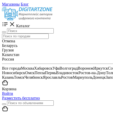
Магазины
Блог
Каталог
Отмена
Беларусь
Грузия
Казахстан
Россия
Все города
Москва
Хабаровск
Уфа
Волгоград
Воронеж
Иркутск
Со
Новосибирск
Омск
Пенза
Пермь
Владивосток
Ростов-на-Дону
Тол
Казань
Томск
Челябинск
Ярославль
Ростов
Мариуполь
Донецк
Зап
Корзина
Войти
Разместить бесплатно