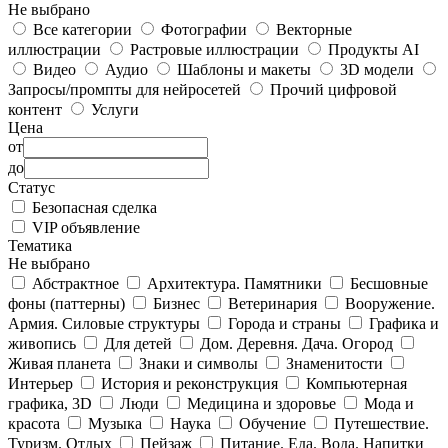
Не выбрано
Все категории
Фотографии
Векторные
иллюстрации
Растровые иллюстрации
Продукты AI
Видео
Аудио
Шаблоны и макеты
3D модели
Запросы/промпты для нейросетей
Прочий цифровой
контент
Услуги
Цена
от
до
Статус
Безопасная сделка
VIP объявление
Тематика
Не выбрано
Абстрактное
Архитектура. Памятники
Бесшовные
фоны (паттерны)
Бизнес
Ветеринария
Вооружение.
Армия. Силовые структуры
Города и страны
Графика и
живопись
Для детей
Дом. Деревня. Дача. Огород
Живая планета
Знаки и символы
Знаменитости
Интерьер
История и реконструкция
Компьютерная
графика, 3D
Люди
Медицина и здоровье
Мода и
красота
Музыка
Наука
Обучение
Путешествие.
Туризм. Отдых
Пейзаж
Питание. Еда. Вода. Напитки