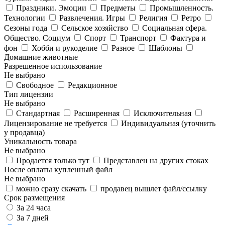
Праздники. Эмоции
Предметы
Промышленность.
Технологии
Развлечения. Игры
Религия
Ретро
Сезоны года
Сельское хозяйство
Социальная сфера.
Общество. Социум
Спорт
Транспорт
Фактура и
фон
Хобби и рукоделие
Разное
Шаблоны
Домашние животные
Разрешенное использование
Не выбрано
Свободное
Редакционное
Тип лицензии
Не выбрано
Стандартная
Расширенная
Исключительная
Лицензирование не требуется
Индивидуальная (уточнить
у продавца)
Уникальность товара
Не выбрано
Продается только тут
Представлен на других стоках
После оплаты купленный файл
Не выбрано
можно сразу скачать
продавец вышлет файл/ссылку
Срок размещения
За 24 часа
За 7 дней