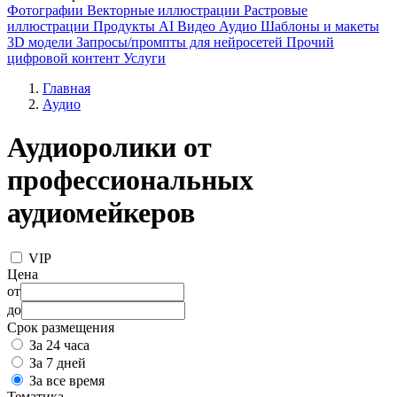
Фотографии
Векторные иллюстрации
Растровые
иллюстрации
Продукты AI
Видео
Аудио
Шаблоны и макеты
3D модели
Запросы/промпты для нейросетей
Прочий
цифровой контент
Услуги
Главная
Аудио
Аудиоролики от
профессиональных
аудиомейкеров
VIP
Цена
от
до
Срок размещения
За 24 часа
За 7 дней
За все время
Тематика