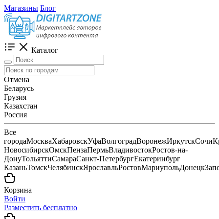
Магазины
Блог
Каталог
Отмена
Беларусь
Грузия
Казахстан
Россия
Все
города
Москва
Хабаровск
Уфа
Волгоград
Воронеж
Иркутск
Сочи
К
Новосибирск
Омск
Пенза
Пермь
Владивосток
Ростов-на-
Дону
Тольятти
Самара
Санкт-Петербург
Екатеринбург
Казань
Томск
Челябинск
Ярославль
Ростов
Мариуполь
Донецк
Зап
Корзина
Войти
Разместить бесплатно