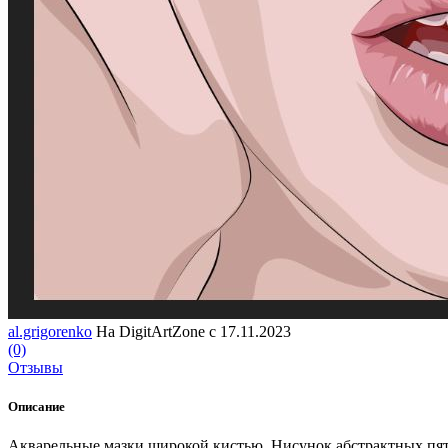
al.grigorenko
На DigitArtZone с 17.11.2023
(0)
Отзывы
Описание
Акварельные мазки широкой кистью. Hисунок абстрактных пятен