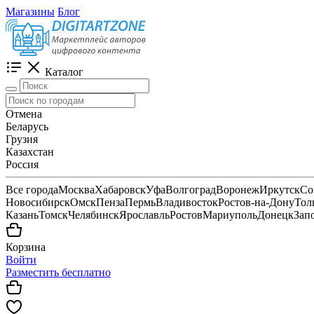
Магазины
Блог
Каталог
Отмена
Беларусь
Грузия
Казахстан
Россия
Все города
Москва
Хабаровск
Уфа
Волгоград
Воронеж
Иркутск
Со
Новосибирск
Омск
Пенза
Пермь
Владивосток
Ростов-на-Дону
Тол
Казань
Томск
Челябинск
Ярославль
Ростов
Мариуполь
Донецк
Зап
Корзина
Войти
Разместить бесплатно