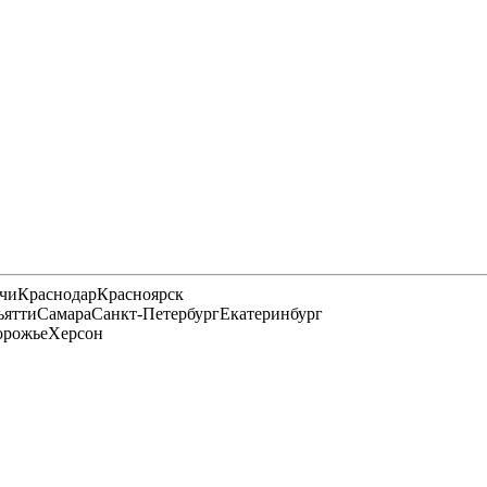
чи
Краснодар
Красноярск
ьятти
Самара
Санкт-Петербург
Екатеринбург
орожье
Херсон