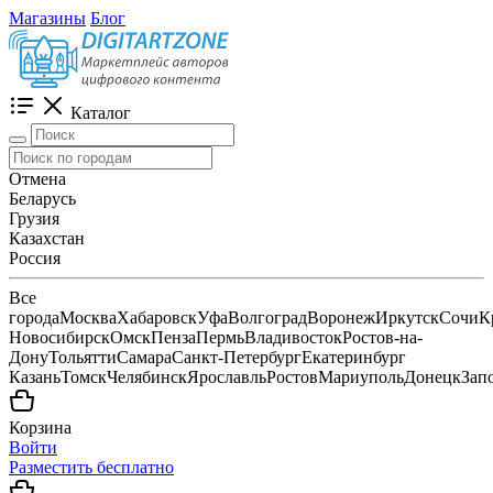
Магазины
Блог
Каталог
Отмена
Беларусь
Грузия
Казахстан
Россия
Все
города
Москва
Хабаровск
Уфа
Волгоград
Воронеж
Иркутск
Сочи
К
Новосибирск
Омск
Пенза
Пермь
Владивосток
Ростов-на-
Дону
Тольятти
Самара
Санкт-Петербург
Екатеринбург
Казань
Томск
Челябинск
Ярославль
Ростов
Мариуполь
Донецк
Зап
Корзина
Войти
Разместить бесплатно