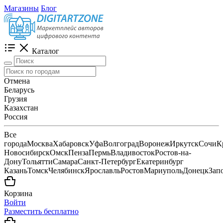
Магазины
Блог
Каталог
Отмена
Беларусь
Грузия
Казахстан
Россия
Все
города
Москва
Хабаровск
Уфа
Волгоград
Воронеж
Иркутск
Сочи
К
Новосибирск
Омск
Пенза
Пермь
Владивосток
Ростов-на-
Дону
Тольятти
Самара
Санкт-Петербург
Екатеринбург
Казань
Томск
Челябинск
Ярославль
Ростов
Мариуполь
Донецк
Зап
Корзина
Войти
Разместить бесплатно