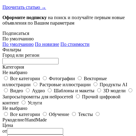
Прочитать статью →
Оформите подписку
на поиск и получайте первым новые
объявления по Вашим параметрам
Подписаться
По умолчанию
По умолчанию
По новизне
По стоимости
Фильтры
Город или регион
Категория
Не выбрано
Все категории
Фотографии
Векторные
иллюстрации
Растровые иллюстрации
Продукты AI
Видео
Аудио
Шаблоны и макеты
3D модели
Запросы/промпты для нейросетей
Прочий цифровой
контент
Услуги
Не выбрано
Все категории
Обучение
Тексты
Рукоделие/HandMade
Цена
от