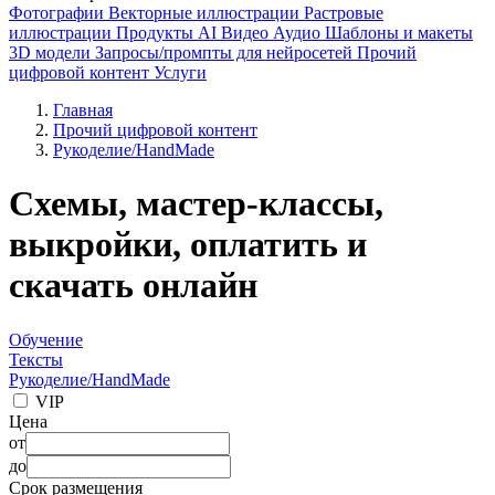
Фотографии
Векторные иллюстрации
Растровые
иллюстрации
Продукты AI
Видео
Аудио
Шаблоны и макеты
3D модели
Запросы/промпты для нейросетей
Прочий
цифровой контент
Услуги
Главная
Прочий цифровой контент
Рукоделие/HandMade
Схемы, мастер-классы,
выкройки, оплатить и
скачать онлайн
Обучение
Тексты
Рукоделие/HandMade
VIP
Цена
от
до
Срок размещения