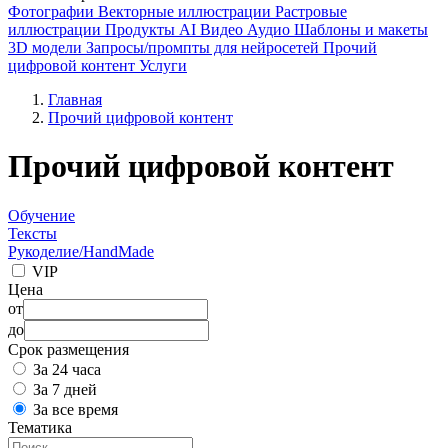
Фотографии
Векторные иллюстрации
Растровые
иллюстрации
Продукты AI
Видео
Аудио
Шаблоны и макеты
3D модели
Запросы/промпты для нейросетей
Прочий
цифровой контент
Услуги
Главная
Прочий цифровой контент
Прочий цифровой контент
Обучение
Тексты
Рукоделие/HandMade
VIP
Цена
от
до
Срок размещения
За 24 часа
За 7 дней
За все время
Тематика