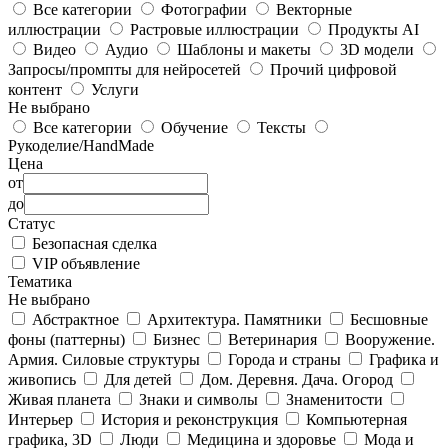
Все категории
Фотографии
Векторные
иллюстрации
Растровые иллюстрации
Продукты AI
Видео
Аудио
Шаблоны и макеты
3D модели
Запросы/промпты для нейросетей
Прочий цифровой
контент
Услуги
Не выбрано
Все категории
Обучение
Тексты
Рукоделие/HandMade
Цена
от
до
Статус
Безопасная сделка
VIP объявление
Тематика
Не выбрано
Абстрактное
Архитектура. Памятники
Бесшовные
фоны (паттерны)
Бизнес
Ветеринария
Вооружение.
Армия. Силовые структуры
Города и страны
Графика и
живопись
Для детей
Дом. Деревня. Дача. Огород
Живая планета
Знаки и символы
Знаменитости
Интерьер
История и реконструкция
Компьютерная
графика, 3D
Люди
Медицина и здоровье
Мода и