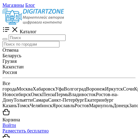
Магазины
Блог
Каталог
Отмена
Беларусь
Грузия
Казахстан
Россия
Все
города
Москва
Хабаровск
Уфа
Волгоград
Воронеж
Иркутск
Сочи
К
Новосибирск
Омск
Пенза
Пермь
Владивосток
Ростов-на-
Дону
Тольятти
Самара
Санкт-Петербург
Екатеринбург
Казань
Томск
Челябинск
Ярославль
Ростов
Мариуполь
Донецк
Зап
Корзина
Войти
Разместить бесплатно