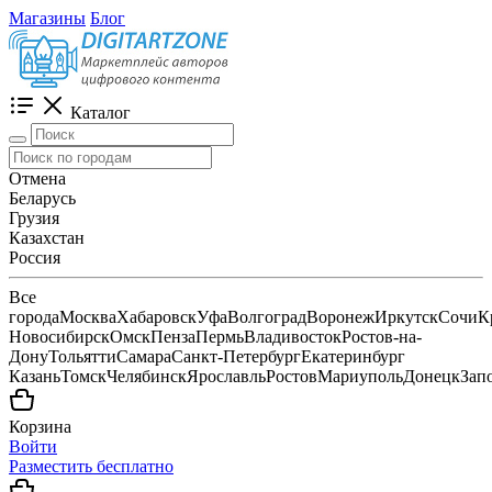
Магазины
Блог
Каталог
Отмена
Беларусь
Грузия
Казахстан
Россия
Все
города
Москва
Хабаровск
Уфа
Волгоград
Воронеж
Иркутск
Сочи
К
Новосибирск
Омск
Пенза
Пермь
Владивосток
Ростов-на-
Дону
Тольятти
Самара
Санкт-Петербург
Екатеринбург
Казань
Томск
Челябинск
Ярославль
Ростов
Мариуполь
Донецк
Зап
Корзина
Войти
Разместить бесплатно