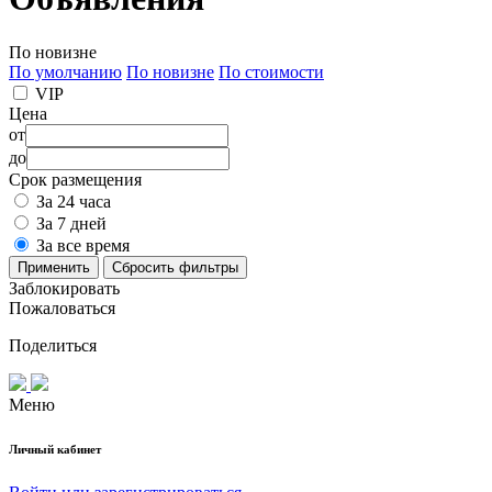
По новизне
По умолчанию
По новизне
По стоимости
VIP
Цена
от
до
Срок размещения
За 24 часа
За 7 дней
За все время
Применить
Сбросить фильтры
Заблокировать
Пожаловаться
Поделиться
Меню
Личный кабинет