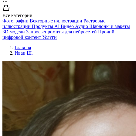
Все категории
Фотографии
Векторные иллюстрации
Растровые
иллюстрации
Продукты AI
Видео
Аудио
Шаблоны и макеты
3D модели
Запросы/промпты для нейросетей
Прочий
цифровой контент
Услуги
Главная
Иван Ш.