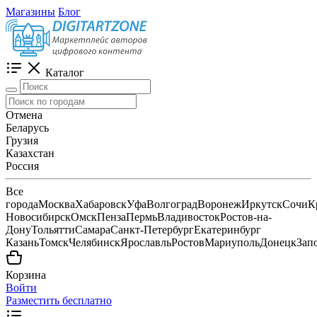
Магазины
Блог
Каталог
Отмена
Беларусь
Грузия
Казахстан
Россия
Все
города
Москва
Хабаровск
Уфа
Волгоград
Воронеж
Иркутск
Сочи
К
Новосибирск
Омск
Пенза
Пермь
Владивосток
Ростов-на-
Дону
Тольятти
Самара
Санкт-Петербург
Екатеринбург
Казань
Томск
Челябинск
Ярославль
Ростов
Мариуполь
Донецк
Зап
Корзина
Войти
Разместить бесплатно