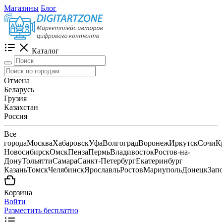
Магазины
Блог
Каталог
Отмена
Беларусь
Грузия
Казахстан
Россия
Все
города
Москва
Хабаровск
Уфа
Волгоград
Воронеж
Иркутск
Сочи
К
Новосибирск
Омск
Пенза
Пермь
Владивосток
Ростов-на-
Дону
Тольятти
Самара
Санкт-Петербург
Екатеринбург
Казань
Томск
Челябинск
Ярославль
Ростов
Мариуполь
Донецк
Зап
Корзина
Войти
Разместить бесплатно