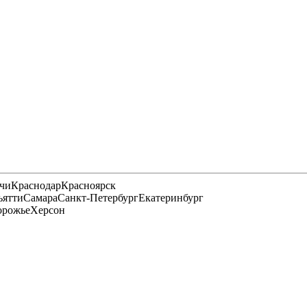
чи
Краснодар
Красноярск
ьятти
Самара
Санкт-Петербург
Екатеринбург
орожье
Херсон