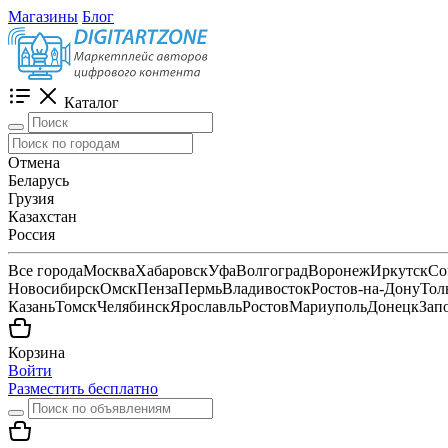
Магазины
Блог
Каталог
Отмена
Беларусь
Грузия
Казахстан
Россия
Все города
Москва
Хабаровск
Уфа
Волгоград
Воронеж
Иркутск
Со
Новосибирск
Омск
Пенза
Пермь
Владивосток
Ростов-на-Дону
Тол
Казань
Томск
Челябинск
Ярославль
Ростов
Мариуполь
Донецк
Зап
Корзина
Войти
Разместить бесплатно