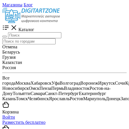
Магазины
Блог
Каталог
Отмена
Беларусь
Грузия
Казахстан
Россия
Все
города
Москва
Хабаровск
Уфа
Волгоград
Воронеж
Иркутск
Сочи
К
Новосибирск
Омск
Пенза
Пермь
Владивосток
Ростов-на-
Дону
Тольятти
Самара
Санкт-Петербург
Екатеринбург
Казань
Томск
Челябинск
Ярославль
Ростов
Мариуполь
Донецк
Зап
Корзина
Войти
Разместить бесплатно