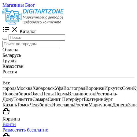
Магазины
Блог
Каталог
Отмена
Беларусь
Грузия
Казахстан
Россия
Все
города
Москва
Хабаровск
Уфа
Волгоград
Воронеж
Иркутск
Сочи
К
Новосибирск
Омск
Пенза
Пермь
Владивосток
Ростов-на-
Дону
Тольятти
Самара
Санкт-Петербург
Екатеринбург
Казань
Томск
Челябинск
Ярославль
Ростов
Мариуполь
Донецк
Зап
Корзина
Войти
Разместить бесплатно