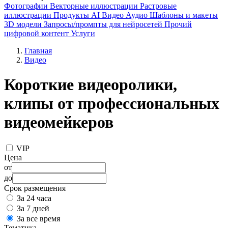
Фотографии
Векторные иллюстрации
Растровые
иллюстрации
Продукты AI
Видео
Аудио
Шаблоны и макеты
3D модели
Запросы/промпты для нейросетей
Прочий
цифровой контент
Услуги
Главная
Видео
Короткие видеоролики,
клипы от профессиональных
видеомейкеров
VIP
Цена
от
до
Срок размещения
За 24 часа
За 7 дней
За все время
Тематика