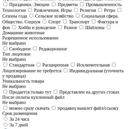
Праздники. Эмоции
Предметы
Промышленность.
Технологии
Развлечения. Игры
Религия
Ретро
Сезоны года
Сельское хозяйство
Социальная сфера.
Общество. Социум
Спорт
Транспорт
Фактура и
фон
Хобби и рукоделие
Разное
Шаблоны
Домашние животные
Разрешенное использование
Не выбрано
Свободное
Редакционное
Тип лицензии
Не выбрано
Стандартная
Расширенная
Исключительная
Лицензирование не требуется
Индивидуальная (уточнить
у продавца)
Уникальность товара
Не выбрано
Продается только тут
Представлен на других стоках
После оплаты купленный файл
Не выбрано
можно сразу скачать
продавец вышлет файл/ссылку
Срок размещения
За 24 часа
За 7 дней