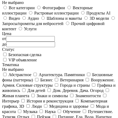
Не выбрано
Все категории
Фотографии
Векторные
иллюстрации
Растровые иллюстрации
Продукты AI
Видео
Аудио
Шаблоны и макеты
3D модели
Запросы/промпты для нейросетей
Прочий цифровой
контент
Услуги
Цена
от
до
Статус
Безопасная сделка
VIP объявление
Тематика
Не выбрано
Абстрактное
Архитектура. Памятники
Бесшовные
фоны (паттерны)
Бизнес
Ветеринария
Вооружение.
Армия. Силовые структуры
Города и страны
Графика и
живопись
Для детей
Дом. Деревня. Дача. Огород
Живая планета
Знаки и символы
Знаменитости
Интерьер
История и реконструкция
Компьютерная
графика, 3D
Люди
Медицина и здоровье
Мода и
красота
Музыка
Наука
Обучение
Путешествие.
Туризм. Отдых
Пейзаж
Питание. Еда. Вода. Напитки