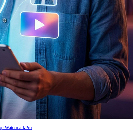
ор WatermarkPro