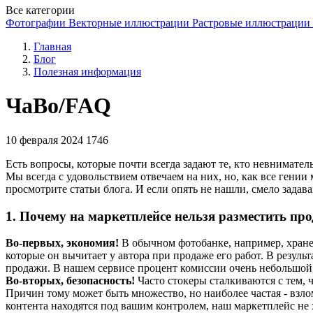
Все категории
Фотографии
Векторные иллюстрации
Растровые иллюстрации
Главная
Блог
Полезная информация
ЧаВо/FAQ
10 февраля 2024
1746
Есть вопросы, которые почти всегда задают те, кто невнимател
Мы всегда с удовольствием отвечаем на них, но, как все гении
просмотрите статьи блога. И если опять не нашли, смело задав
1. Почему на маркетплейсе нельзя разместить пр
Во-первых, экономия!
В обычном фотобанке, например, хранени
которые он вычитает у автора при продаже его работ. В результ
продажи. В нашем сервисе процент комиссии очень небольшой, 
Во-вторых, безопасность!
Часто стокеры сталкиваются с тем, ч
Причин тому может быть множество, но наиболее частая - взл
контента находятся под вашим контролем, наш маркетплейс не 