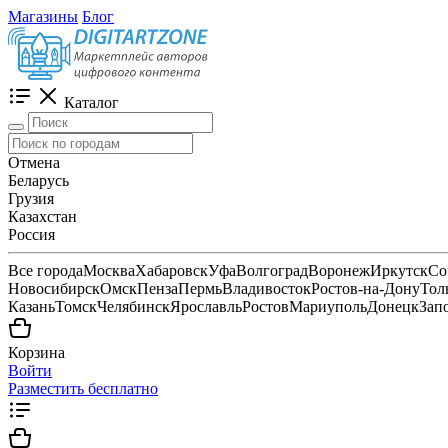
Магазины
Блог
Каталог
Отмена
Беларусь
Грузия
Казахстан
Россия
Все города
Москва
Хабаровск
Уфа
Волгоград
Воронеж
Иркутск
Со
Новосибирск
Омск
Пенза
Пермь
Владивосток
Ростов-на-Дону
Тол
Казань
Томск
Челябинск
Ярославль
Ростов
Мариуполь
Донецк
Зап
Корзина
Войти
Разместить бесплатно