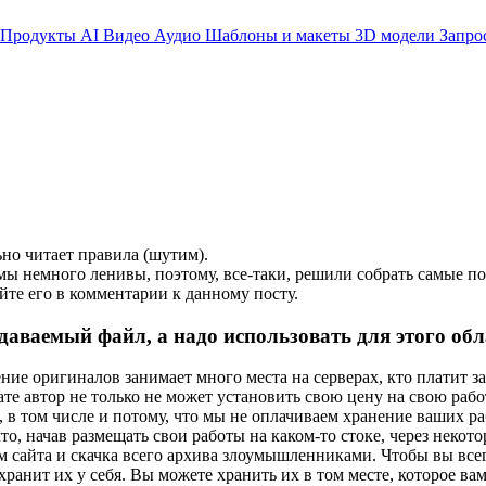
Продукты AI
Видео
Аудио
Шаблоны и макеты
3D модели
Запро
ьно читает правила (шутим).
 мы немного ленивы, поэтому, все-таки, решили собрать самые п
айте его в комментарии к данному посту.
одаваемый файл, а надо использовать для этого об
е оригиналов занимает много места на серверах, кто платит за 
ате автор не только не может установить свою цену на свою рабо
в том числе и потому, что мы не оплачиваем хранение ваших раб
то, начав размещать свои работы на каком-то стоке, через некот
ом сайта и скачка всего архива злоумышленниками. Чтобы вы вс
хранит их у себя. Вы можете хранить их в том месте, которое в