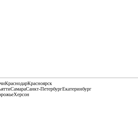
чи
Краснодар
Красноярск
ьятти
Самара
Санкт-Петербург
Екатеринбург
орожье
Херсон