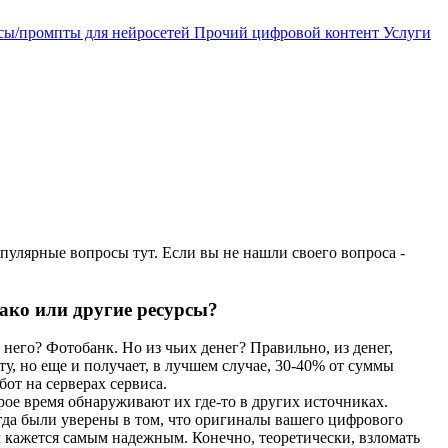
сы/промпты для нейросетей
Прочий цифровой контент
Услуги
опулярные вопросы тут. Если вы не нашли своего вопроса -
лако или другие ресурсы?
него? Фотобанк. Но из чьих денег? Правильно, из денег,
ту, но еще и получает, в лучшем случае, 30-40% от суммы
от на серверах сервиса.
орое время обнаруживают их где-то в других источниках.
егда были уверены в том, что оригиналы вашего цифрового
ам кажется самым надежным. Конечно, теоретически, взломать