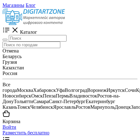
Магазины
Блог
Каталог
Отмена
Беларусь
Грузия
Казахстан
Россия
Все
города
Москва
Хабаровск
Уфа
Волгоград
Воронеж
Иркутск
Сочи
К
Новосибирск
Омск
Пенза
Пермь
Владивосток
Ростов-на-
Дону
Тольятти
Самара
Санкт-Петербург
Екатеринбург
Казань
Томск
Челябинск
Ярославль
Ростов
Мариуполь
Донецк
Зап
Корзина
Войти
Разместить бесплатно