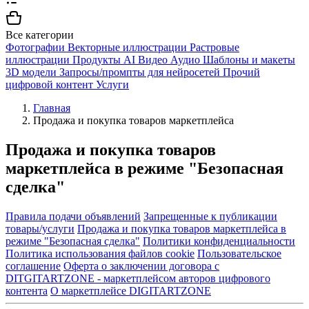
Все категории
Фотографии
Векторные иллюстрации
Растровые
иллюстрации
Продукты AI
Видео
Аудио
Шаблоны и макеты
3D модели
Запросы/промпты для нейросетей
Прочий
цифровой контент
Услуги
Главная
Продажа и покупка товаров маркетплейса
Продажа и покупка товаров
маркетплейса в режиме "Безопасная
сделка"
Правила подачи объявлений
Запрещенные к публикации
товары/услуги
Продажа и покупка товаров маркетплейса в
режиме "Безопасная сделка"
Политики конфиденциальности
Политика использования файлов cookie
Пользовательское
соглашение
Оферта о заключении договора с
DITGITARTZONE - маркетплейсом авторов цифрового
контента
О маркетплейсе DIGITARTZONE