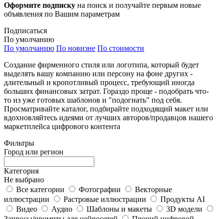
Оформите подписку
на поиск и получайте первым новые
объявления по Вашим параметрам
Подписаться
По умолчанию
По умолчанию
По новизне
По стоимости
Создание фирменного стиля или логотипа, который будет
выделять вашу компанию или персону на фоне других -
длительный и кропотливый процесс, требующий иногда
больших финансовых затрат. Гораздо проще - подобрать что-
то из уже готовых шаблонов и "подогнать" под себя.
Просматривайте каталог, подбирайте подходящий макет или
вдохновляйтесь идеями от лучших авторов/продавцов нашего
маркетплейса цифрового контента
Фильтры
Город или регион
Категория
Не выбрано
Все категории
Фотографии
Векторные
иллюстрации
Растровые иллюстрации
Продукты AI
Видео
Аудио
Шаблоны и макеты
3D модели
Запросы/промпты для нейросетей
Прочий цифровой