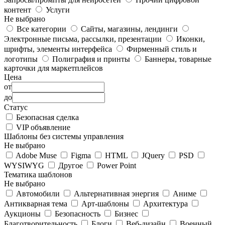
контент
Услуги
Не выбрано
Все категории
Сайты, магазины, лендинги
Электронные письма, рассылки, презентации
Иконки,
шрифты, элементы интерфейса
Фирменный стиль и
логотипы
Полиграфия и принты
Баннеры, товарные
карточки для маркетплейсов
Цена
от
до
Статус
Безопасная сделка
VIP объявление
Шаблоны без системы управления
Не выбрано
Adobe Muse
Figma
HTML
JQuery
PSD
WYSIWYG
Другое
Power Point
Тематика шаблонов
Не выбрано
Автомобили
Альтернативная энергия
Аниме
Антикварная тема
Арт-шаблоны
Архитектура
Аукционы
Безопасность
Бизнес
Благотворительность
Блоги
Веб-дизайн
Военный