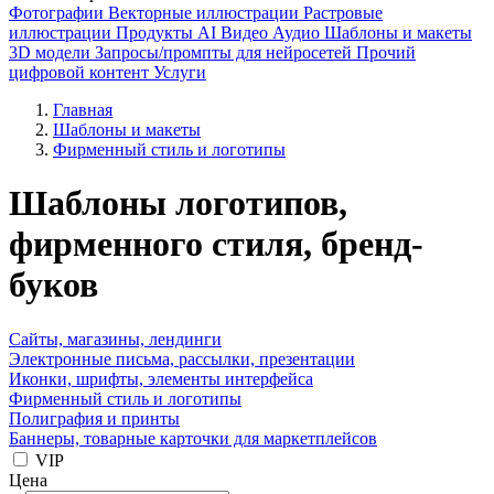
Фотографии
Векторные иллюстрации
Растровые
иллюстрации
Продукты AI
Видео
Аудио
Шаблоны и макеты
3D модели
Запросы/промпты для нейросетей
Прочий
цифровой контент
Услуги
Главная
Шаблоны и макеты
Фирменный стиль и логотипы
Шаблоны логотипов,
фирменного стиля, бренд-
буков
Сайты, магазины, лендинги
Электронные письма, рассылки, презентации
Иконки, шрифты, элементы интерфейса
Фирменный стиль и логотипы
Полиграфия и принты
Баннеры, товарные карточки для маркетплейсов
VIP
Цена