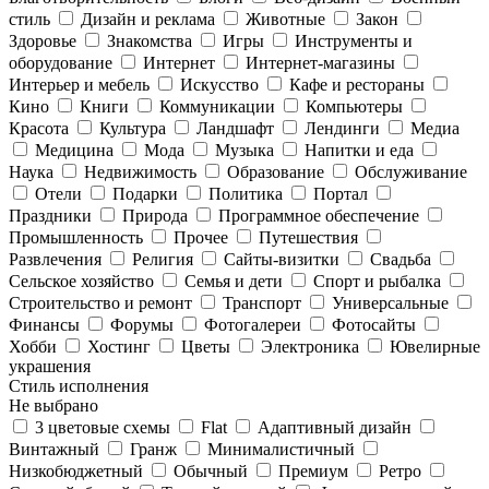
стиль
Дизайн и реклама
Животные
Закон
Здоровье
Знакомства
Игры
Инструменты и
оборудование
Интернет
Интернет-магазины
Интерьер и мебель
Искусство
Кафе и рестораны
Кино
Книги
Коммуникации
Компьютеры
Красота
Культура
Ландшафт
Лендинги
Медиа
Медицина
Мода
Музыка
Напитки и еда
Наука
Недвижимость
Образование
Обслуживание
Отели
Подарки
Политика
Портал
Праздники
Природа
Программное обеспечение
Промышленность
Прочее
Путешествия
Развлечения
Религия
Сайты-визитки
Свадьба
Сельское хозяйство
Семья и дети
Спорт и рыбалка
Строительство и ремонт
Транспорт
Универсальные
Финансы
Форумы
Фотогалереи
Фотосайты
Хобби
Хостинг
Цветы
Электроника
Ювелирные
украшения
Стиль исполнения
Не выбрано
3 цветовые схемы
Flat
Адаптивный дизайн
Винтажный
Гранж
Минималистичный
Низкобюджетный
Обычный
Премиум
Ретро