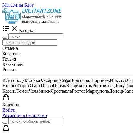
Магазины
Блог
Каталог
Отмена
Беларусь
Грузия
Казахстан
Россия
Все города
Москва
Хабаровск
Уфа
Волгоград
Воронеж
Иркутск
Со
Новосибирск
Омск
Пенза
Пермь
Владивосток
Ростов-на-Дону
Тол
Казань
Томск
Челябинск
Ярославль
Ростов
Мариуполь
Донецк
Зап
Корзина
Войти
Разместить бесплатно