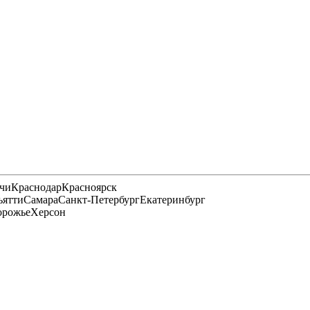
чи
Краснодар
Красноярск
ьятти
Самара
Санкт-Петербург
Екатеринбург
орожье
Херсон