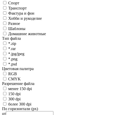
Спорт
Транспорт
Фактура и фон
Хобби и рукоделие
Разное
Шаблоны
Домашние животные
Тип файла
*.zip
*.rar
*.jpg/jpeg
*.png
*.psd
Цветовая палитра
RGB
CMYK
Разрешение файла
менее 150 dpi
150 dpi
300 dpi
более 300 dpi
По горизонтали (px)
от