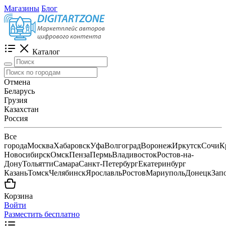
Магазины
Блог
Каталог
Отмена
Беларусь
Грузия
Казахстан
Россия
Все
города
Москва
Хабаровск
Уфа
Волгоград
Воронеж
Иркутск
Сочи
К
Новосибирск
Омск
Пенза
Пермь
Владивосток
Ростов-на-
Дону
Тольятти
Самара
Санкт-Петербург
Екатеринбург
Казань
Томск
Челябинск
Ярославль
Ростов
Мариуполь
Донецк
Зап
Корзина
Войти
Разместить бесплатно