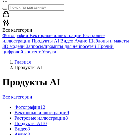
Все категории
Фотографии
Векторные иллюстрации
Растровые
иллюстрации
Продукты AI
Видео
Аудио
Шаблоны и макеты
3D модели
Запросы/промпты для нейросетей
Прочий
цифровой контент
Услуги
Главная
Продукты AI
Продукты AI
Все категории
Фотографии
12
Векторные иллюстрации
9
Растровые иллюстрации
8
Продукты AI
10
Видео
8
Аудио
8